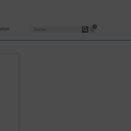
0
ation